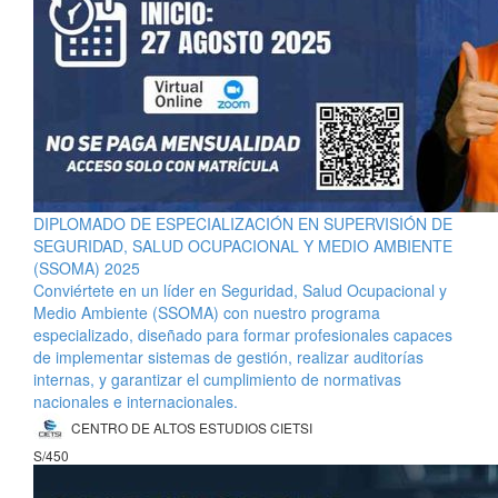
DIPLOMADO DE ESPECIALIZACIÓN EN SUPERVISIÓN DE
SEGURIDAD, SALUD OCUPACIONAL Y MEDIO AMBIENTE
(SSOMA) 2025
Conviértete en un líder en Seguridad, Salud Ocupacional y
Medio Ambiente (SSOMA) con nuestro programa
especializado, diseñado para formar profesionales capaces
de implementar sistemas de gestión, realizar auditorías
internas, y garantizar el cumplimiento de normativas
nacionales e internacionales.
CENTRO DE ALTOS ESTUDIOS CIETSI
S/450